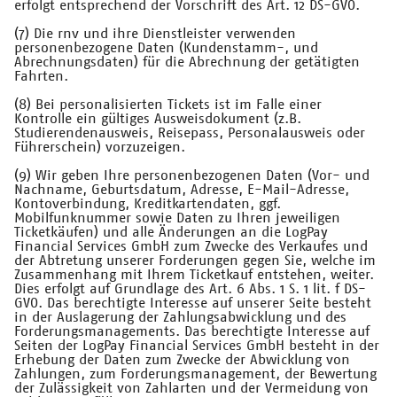
erfolgt entsprechend der Vorschrift des Art. 12 DS-GVO.
(7) Die rnv und ihre Dienstleister verwenden
personenbezogene Daten (Kundenstamm-, und
Abrechnungsdaten) für die Abrechnung der getätigten
Fahrten.
(8) Bei personalisierten Tickets ist im Falle einer
Kontrolle ein gültiges Ausweisdokument (z.B.
Studierendenausweis, Reisepass, Personalausweis oder
Führerschein) vorzuzeigen.
(9) Wir geben Ihre personenbezogenen Daten (Vor- und
Nachname, Geburtsdatum, Adresse, E-Mail-Adresse,
Kontoverbindung, Kreditkartendaten, ggf.
Mobilfunknummer sowie Daten zu Ihren jeweiligen
Ticketkäufen) und alle Änderungen an die LogPay
Financial Services GmbH zum Zwecke des Verkaufes und
der Abtretung unserer Forderungen gegen Sie, welche im
Zusammenhang mit Ihrem Ticketkauf entstehen, weiter.
Dies erfolgt auf Grundlage des Art. 6 Abs. 1 S. 1 lit. f DS-
GVO. Das berechtigte Interesse auf unserer Seite besteht
in der Auslagerung der Zahlungsabwicklung und des
Forderungsmanagements. Das berechtigte Interesse auf
Seiten der LogPay Financial Services GmbH besteht in der
Erhebung der Daten zum Zwecke der Abwicklung von
Zahlungen, zum Forderungsmanagement, der Bewertung
der Zulässigkeit von Zahlarten und der Vermeidung von